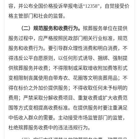
容
，
并公布全国价格投诉举报电话“12358”，自觉接受价
格主管部门和社会的监督。
（二）
规范服务和收费行为。
殡葬服务单位在提供
服务过程中，应严格按照民政部门相关行业标准，规范
服务和收费行为。要引导群众理性消费和明白消费，不
得违反公平自愿原则，以任何形式诱导、捆绑、强制提
供殡葬服务并收费
；
不得限制或采取增收附加费等形式
变相限制丧属使用自带寿衣、花圈等文明丧葬用品
；
不
得在标价之外加价提供服务
；
不得收取任何未予标明的
费用
；
严禁采取分解收费项目、重复收费或扩大收费范
围等方式变相提高收费标准。在提供
服务时
要注重满足
中低收入群众的需要。主动接受市场监管部门的监管，
杜绝殡葬服务收费中的违法违规行为。