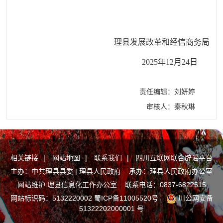
理县发展改革和经信商务局
202
5
年
12
月
2
4
日
责任编辑：刘妍婷
审核人：秦秋琳
相关链接
|
网站地图
|
联系我们
|
四川互联网联合辟谣平台
主办：中共理县县委 | 理县人民政府 承办：理县人民政府办公室
网站维护:理县信息化工作办公室 联系电话：0837-6822515
网站标识码：5132220002
蜀ICP备11005520号
川公网安备
51322202000001 号