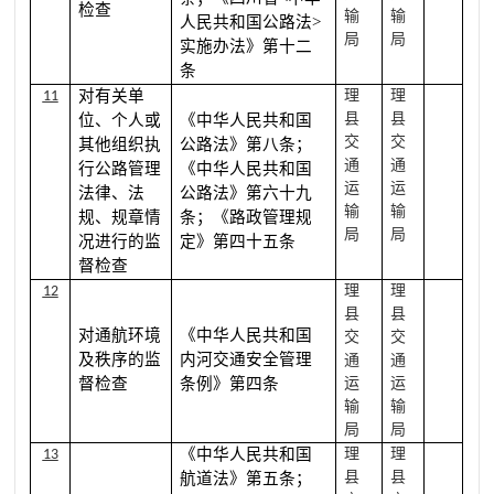
检查
输
输
人民共和国公路法>
局
局
实施办法》第十二
条
对有关单
理
理
11
县
县
位、个人或
《中华人民共和国
交
交
其他组织执
公路法》第八条；
通
通
行公路管理
《中华人民共和国
运
运
法律、法
公路法》第六十九
输
输
规、规章情
条；《路政管理规
局
局
况进行的监
定》第四十五条
督检查
理
理
12
县
县
对通航环境
《中华人民共和国
交
交
及秩序的监
内河交通安全管理
通
通
督检查
条例》第四条
运
运
输
输
局
局
《中华人民共和国
理
理
13
县
县
航道法》第五条；