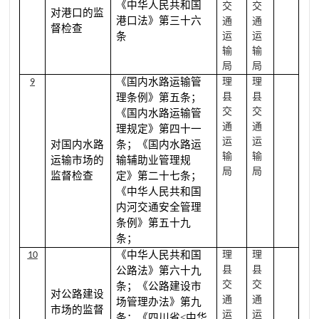
《中华人民共和国
交
交
对港口的监
港口法》第三十六
通
通
督检查
条
运
运
输
输
局
局
《国内水路运输管
理
理
9
县
县
理条例》第五条；
交
交
《国内水路运输管
通
通
理规定》第四十一
运
运
对国内水路
条；《国内水路运
输
输
运输市场的
输辅助业管理规
局
局
监督检查
定》第二十七条；
《中华人民共和国
内河交通安全管理
条例》第五十九
条；
《中华人民共和国
理
理
10
县
县
公路法》第六十九
交
交
条；《公路建设市
对公路建设
通
通
场管理办法》第九
市场的监督
运
运
条；《四川省
<中华