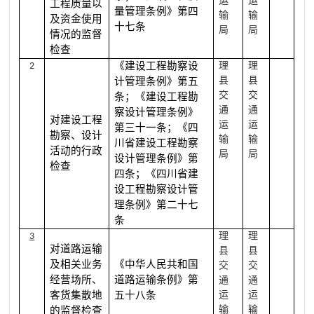
运
运
工程质量以
量管理条例》第四
输
输
及资金使用
十七条
局
局
情况的监督
检查
《建设工程勘察设
理
理
2
县
县
计管理条例》第五
交
交
条；《建设工程勘
通
通
察设计管理条例》
对建设工程
运
运
第三十一条；《四
勘察、设计
输
输
川省建设工程勘察
活动的行政
局
局
设计管理条例》第
检查
四条；《四川省建
设工程勘察设计管
理条例》第二十七
条
理
理
3
对道路运输
县
县
及相关业务
《中华人民共和国
交
交
经营场所、
道路运输条例》第
通
通
客货集散地
五十八条
运
运
输
输
的监督检查