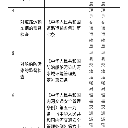
局
局
理
理
4
县
县
对道路运输
《中华人民共和国
交
交
车辆的监督
道路运输条例》第
通
通
检查
七条
运
运
输
输
局
局
理
理
5
县
县
《中华人民共和国
对船舶防污
交
交
防治船舶污染内河
染的监督检
通
通
水域环境管理规
查
运
运
定》第四条
输
输
局
局
《中华人民共和国
理
理
6
县
县
内河交通安全管理
交
交
条例》第五十九
通
通
条；《中华人民共
运
运
和国内河交通安全
输
输
管理条例》第六十