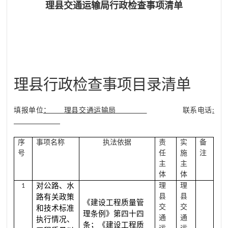
理县交通运输局行政检查事项清单
理县
行政
检查
事项目录清单
填报单位
：
理县交通运输局
联系电话
:
序
事项名称
执法依据
责
实
备
号
任
施
注
主
主
体
体
对公路、水
理
理
1
县
县
路有关政策
《建设工程质量管
交
交
和技术标准
理条例》第四十四
通
通
执行情况、
条；《建设工程质