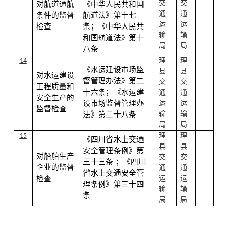
交
交
对航道通航
《中华人民共和国
通
通
条件的监督
航道法》第十七
运
运
检查
条；《中华人民共
输
输
和国航道法》第十
局
局
八条
理
理
14
《水运建设市场监
县
县
对水运建设
督管理办法》第二
交
交
工程质量和
十六条；《水运建
通
通
安全生产的
设市场监督管理办
运
运
监督检查
输
输
法》第二十八条
局
局
理
理
15
《四川省水上交通
县
县
安全管理条例》第
对船舶生产
交
交
三十三条
；《四川
企业的监督
通
通
省水上交通安全管
检查
运
运
理条例》第三十四
输
输
条
局
局