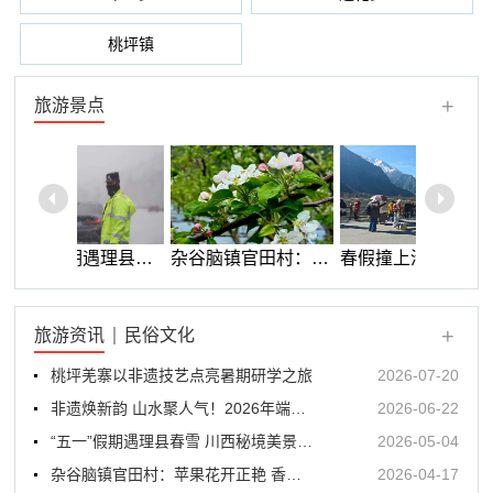
桃坪镇
+
旅游景点
“五一”假期遇理县春雪 川西秘境美景出圈
杂谷脑镇官田村：苹果花开正艳 香满田园
春假撞上清明节：毕棚沟迎来“最年轻”客流高峰
理县小樱
+
旅游资讯
民俗文化
桃坪羌寨以非遗技艺点亮暑期研学之旅
2026-07-20
非遗焕新韵 山水聚人气！2026年端午小长假理县文旅市场亮点纷呈
2026-06-22
“五一”假期遇理县春雪 川西秘境美景出圈
2026-05-04
杂谷脑镇官田村：苹果花开正艳 香满田园
2026-04-17