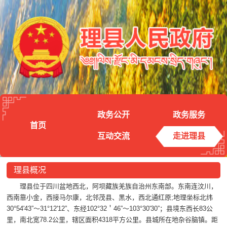
政务公开
政务服务
首页
互动交流
走进理县
理县概况
理县位于四川盆地西北，阿坝藏族羌族自治州东南部。东南连汶川，
西南靠小金，西接马尔康，北邻茂县、黑水，西北通红原;地理坐标北纬
30°54'43”～31°12'12”、东经102°32＇46”～103°30'30”；县境东西长83公
里，南北宽78.2公里，辖区面积4318平方公里。县城所在地杂谷脑镇。距