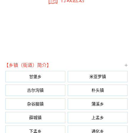
+
【乡镇（街道）简介】
甘堡乡
米亚罗镇
古尔沟镇
朴头镇
杂谷脑镇
蒲溪乡
薛城镇
上孟乡
下孟乡
通化乡